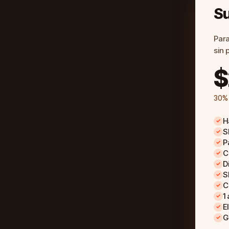
Su
Para
sin 
$
30% 
H
✓
S
✓
P
✓
C
✓
D
✓
S
✓
C
✓
1
✓
E
✓
G
✓