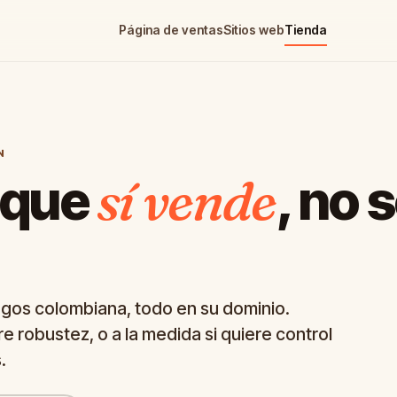
Página de ventas
Sitios web
Tienda
N
sí vende
 que
, no 
agos colombiana, todo en su dominio.
e robustez, o a la medida si quiere control
.