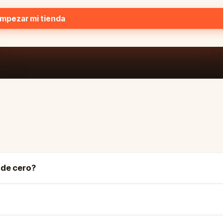
mpezar mi tienda
sde cero?