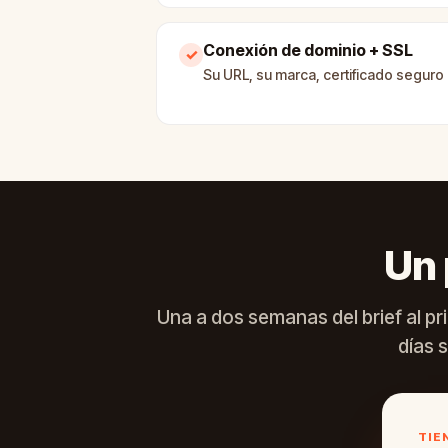
Conexión de dominio + SSL
✓
Su URL, su marca, certificado seguro 
Un 
Una a dos semanas del brief al pr
días 
TIE