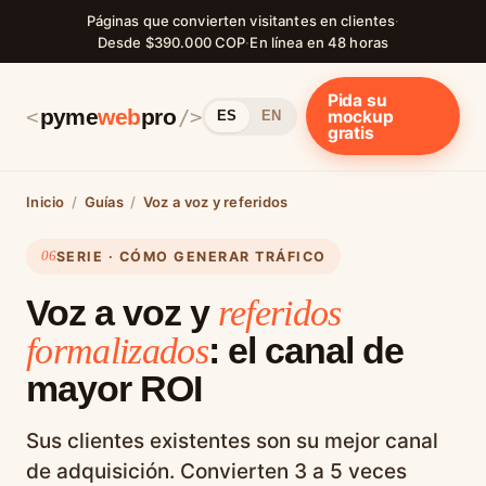
Páginas que convierten visitantes en clientes
·
Desde $390.000 COP
·
En línea en 48 horas
Pida su
pyme
web
pro
<
/>
mockup
ES
EN
gratis
Inicio
/
Guías
/
Voz a voz y referidos
06
SERIE · CÓMO GENERAR TRÁFICO
Voz a voz y
referidos
: el canal de
formalizados
mayor ROI
Sus clientes existentes son su mejor canal
de adquisición. Convierten 3 a 5 veces