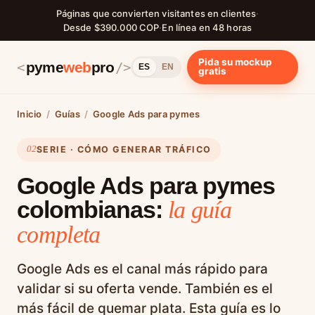
Páginas que convierten visitantes en clientes
·
Desde $390.000 COP
·
En línea en 48 horas
Pida su mockup
pyme
web
pro
<
/>
ES
EN
gratis
Inicio
/
Guías
/
Google Ads para pymes
02
SERIE · CÓMO GENERAR TRÁFICO
Google Ads para pymes
colombianas:
la guía
completa
Google Ads es el canal más rápido para
validar si su oferta vende. También es el
más fácil de quemar plata. Esta guía es lo